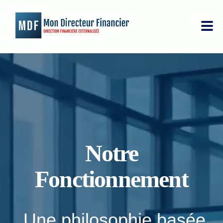
A propos
Notre offre
Nos clients
Notre
Blog & Actualités
Fonctionnement
FAQ
Lexique Financier
Une philosophie basée